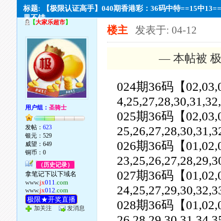
标题: 【极限认证高手】040期香港彩：36码中特==15中13=
果不错。
【
大家乐超市
】
楼主
发表于: 04-12
— 本帖被 极
024期36码【02,03,04,0
4,25,27,28,30,31,32
用户组：
圣骑士
025期36码【02,03,04,0
发帖：
623
25,26,27,28,30,31,3
银元：529
026期36码【01,02,03,0
威望：649
铜币：0
23,25,26,27,28,29,3
（历史记录）
027期36码【01,02,03,0
拿笔记下以下域名
www.
jx
011
.com
24,25,27,29,30,32,3
www.
jx
012
.com
极限★开奖直播
028期36码【01,02,03,0
加关注
发消息
26,28,29,30,31,34,3