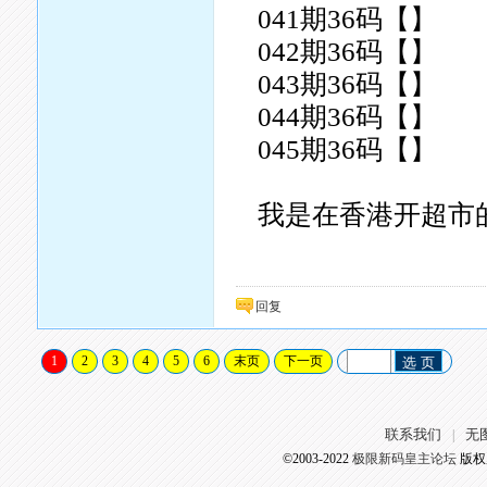
041期36码【】
042期36码【】
043期36码【】
044期36码【】
045期36码【】
我是在香港开超市的..
回复
1
2
3
4
5
6
末页
下一页
选 页
联系我们
无
|
©2003-2022
极限新码皇主论坛
版权所有