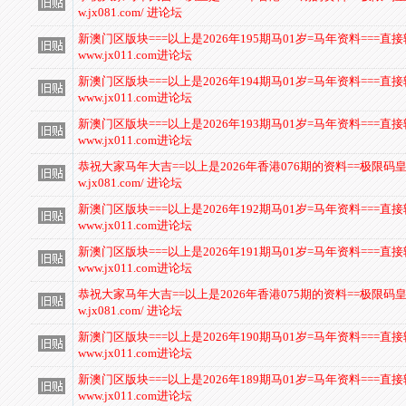
w.jx081.com/ 进论坛
新澳门区版块===以上是2026年195期马01岁=马年资料===直接输入
www.jx011.com进论坛
新澳门区版块===以上是2026年194期马01岁=马年资料===直接输入
www.jx011.com进论坛
新澳门区版块===以上是2026年193期马01岁=马年资料===直接输入
www.jx011.com进论坛
恭祝大家马年大吉==以上是2026年香港076期的资料==极限码皇网址：
w.jx081.com/ 进论坛
新澳门区版块===以上是2026年192期马01岁=马年资料===直接输入
www.jx011.com进论坛
新澳门区版块===以上是2026年191期马01岁=马年资料===直接输入
www.jx011.com进论坛
恭祝大家马年大吉==以上是2026年香港075期的资料==极限码皇网址：
w.jx081.com/ 进论坛
新澳门区版块===以上是2026年190期马01岁=马年资料===直接输入
www.jx011.com进论坛
新澳门区版块===以上是2026年189期马01岁=马年资料===直接输入
www.jx011.com进论坛