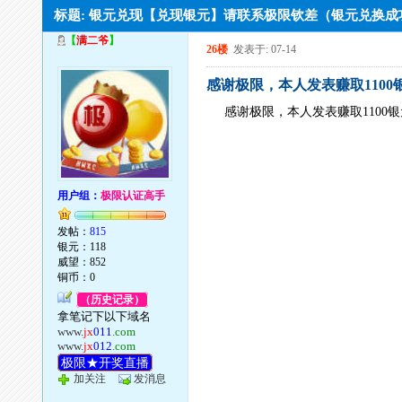
标题: 银元兑现【兑现银元】请联系极限钦差（银元兑换
【
满二爷
】
26楼
发表于: 07-14
感谢极限，本人发表赚取1100
感谢极限，本人发表赚取1100
用户组：
极限认证高手
发帖：
815
银元：118
威望：852
铜币：0
（历史记录）
拿笔记下以下域名
www.
jx
011
.com
www.
jx
012
.com
极限★开奖直播
加关注
发消息