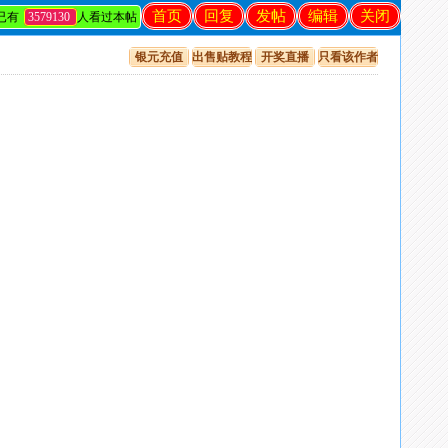
首页
回复
发帖
编辑
关闭
已有
3579130
人看过本帖
银元充值
出售贴教程
开奖直播
只看该作者