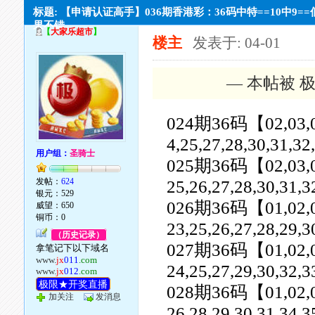
标题: 【申请认证高手】036期香港彩：36码中特==10中9=
果不错。
【
大家乐超市
】
楼主
发表于: 04-01
— 本帖被 极
024期36码【02,03,04,0
4,25,27,28,30,31,32
用户组：
圣骑士
025期36码【02,03,04,0
发帖：
624
25,26,27,28,30,31,3
银元：529
026期36码【01,02,03,0
威望：650
铜币：0
23,25,26,27,28,29,3
（历史记录）
027期36码【01,02,03,0
拿笔记下以下域名
www.
jx
011
.com
24,25,27,29,30,32,3
www.
jx
012
.com
极限★开奖直播
028期36码【01,02,03,0
加关注
发消息
26,28,29,30,31,34,3