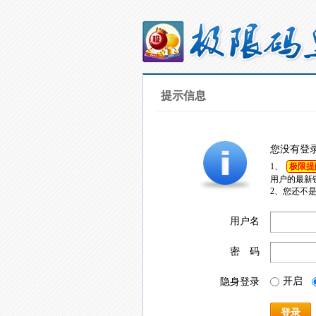
提示信息
您没有登
1、
极限提
用户的最新
2、您还不
用户名
密 码
开启
隐身登录
登录